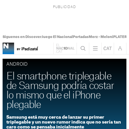
Síguenos en Discover
Juego El Nacional
Portadas
Merz - Meloni
PLATER T
ANDROID
El smartphone triplegable
de Samsung podría costar
lo mismo que el iPhone
plegable
Samsung está muy cerca de lanzar su primer
triplegable y un nuevo rumor indica que no sería tan
caro como se pensaba inicialmente