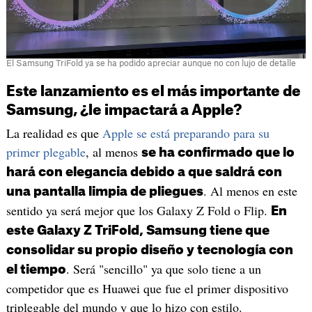
El Samsung TriFold ya se ha podido apreciar aunque no con lujo de detalle
Este lanzamiento es el más importante de
Samsung, ¿le impactará a Apple?
La realidad es que
Apple se está preparando para su
primer plegable
, al menos
se ha confirmado que lo
hará con elegancia debido a que saldrá con
. Al menos en este
una pantalla limpia de pliegues
sentido ya será mejor que los Galaxy Z Fold o Flip.
En
este Galaxy Z TriFold, Samsung tiene que
consolidar su propio diseño y tecnología con
. Será "sencillo" ya que solo tiene a un
el tiempo
competidor que es Huawei que fue el primer dispositivo
triplegable del mundo y que lo hizo con estilo.