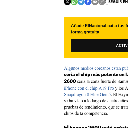
SEGUIR EN
Añade ElNacional.cat a tus f
forma gratuita
ACTI
Algunos medios coreanos
están pu
sería el chip más potente en 
sería la carta fuerte de Sam
2600
iPhone con el chip A19 Pro
y los A
Snapdragon 8 Elite Gen 5
. El Exyn
se ha visto a lo largo de cuatro año
pruebas de rendimiento, que se trat
chips de la competencia.
El Exynos 2600 está próxi