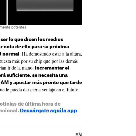
lmente potentes
 ser lo que dicen los medios
 nota de ello para su próxima
. Ha demostrado estar a la altura,
0 normal
uesta más por su chip que por las demás
rían ir de la mano.
Incrementar el
rá suficiente, se necesita una
AM y apostar más pronto que tarde
ue le pueda dar cierta ventaja en el futuro.
oticias de última hora de
acional.
Descárgate aquí la app
MÁS