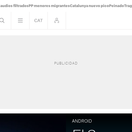
audios filtrados
PP menores migrantes
Catalunya nuevo pico
Peinado
Trag
ANDROID