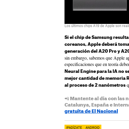
Los últimos chips A19 de Apple son rea
Si el chip de Samsung resulta
coreanos, Apple deberá tomar
generación del A20 Pro y A2
sin embargo, sabemos que Apple ap
especificaciones que en teoría debe
Neural Engine para la IA no se
mejor cantidad de memoria R
q
al proceso de 2 nanómetros
📲 Mantente al día con las n
Catalunya, España e Intern
gratuita de El Nacional
IPADÍZATE
ANDROID