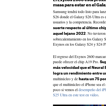
masa para estar en el Gal
Samsung tendrá todo listo para lanz
S26 donde el Galaxy S26 Ultra es e
usuarios y la competencia. Recor
suerte respecto al último chi
. No tuvieron
aquel lejano 2022
sobrecalentamiento en los Galaxy S
Exynos en los Galaxy S24 y S24 Plu
El regreso del Exynos 2600 marcará
puede ofrecer el chip A19 Pro.
Sup
más velocidad que el Neural 
logra un rendimiento entre un
multinúcleo y de
hasta un 75 po
que el multinúcleo el iPhone sea el 
poco si vemos el
desempeño del iP
S25 Ultra en este test en vídeo
.