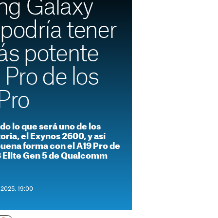
ng Galaxy
podría tener
ás potente
 Pro de los
Pro
o lo que será uno de los
oria, el Exynos 2600, y así
buena forma con el A19 Pro de
8 Elite Gen 5 de Qualcomm
 2025. 19:00