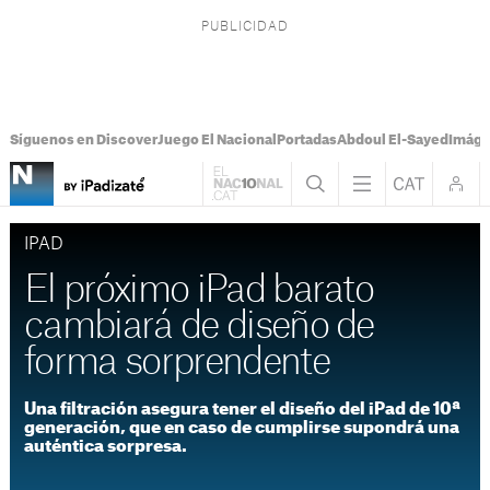
Síguenos en Discover
Juego El Nacional
Portadas
Abdoul El-Sayed
Imáge
IPAD
El próximo iPad barato
cambiará de diseño de
forma sorprendente
Una filtración asegura tener el diseño del iPad de 10ª
generación, que en caso de cumplirse supondrá una
auténtica sorpresa.