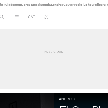
ián Puigdemont
Jorge Messi
Sequía Londres
Ceuta
Precio luz hoy
Felipe VI 
ANDROID