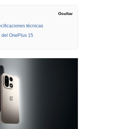
Ocultar
cificaciones técnicas
as del OnePlus 15