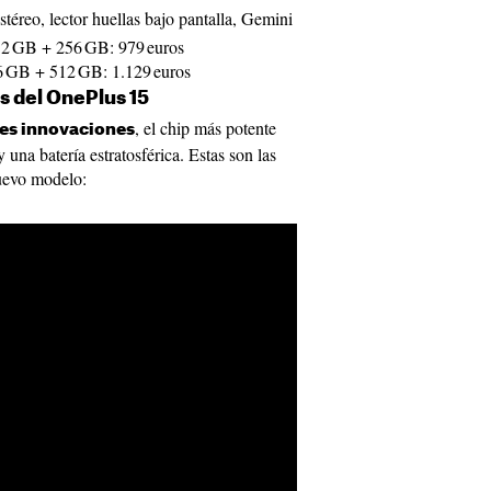
stéreo, lector huellas bajo pantalla, Gemini
2 GB + 256 GB: 979 euros
6 GB + 512 GB: 1.129 euros
s del OnePlus 15
, el chip más potente
des innovaciones
 una batería estratosférica. Estas son las
nuevo modelo: