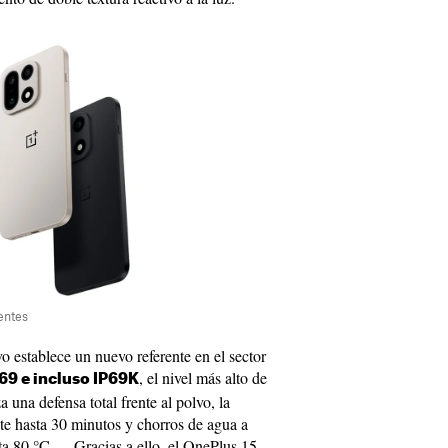
entes
vo establece un nuevo referente en el sector
, el nivel más alto de
P69 e incluso IP69K
 una defensa total frente al polvo, la
te hasta 30 minutos y chorros de agua a
ta 80 °C—. Gracias a ello, el OnePlus 15