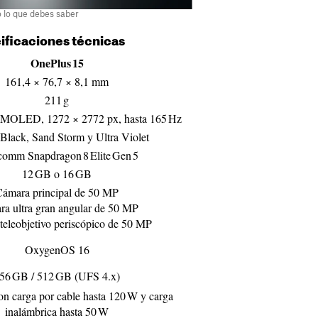
do lo que debes saber
cificaciones técnicas
OnePlus 15
161,4 × 76,7 × 8,1 mm
211 g
MOLED, 1272 × 2772 px, hasta 165 Hz
e Black, Sand Storm y Ultra Violet
omm Snapdragon 8 Elite Gen 5
12 GB o 16 GB
ámara principal de 50 MP
a ultra gran angular de 50 MP
eleobjetivo periscópico de 50 MP
OxygenOS 16
56 GB / 512 GB (UFS 4.x)
n carga por cable hasta 120 W y carga
inalámbrica hasta 50 W