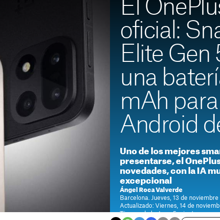
El OnePlu
oficial: S
Elite Gen 
una baterí
mAh para 
Android 
Uno de los mejores sma
presentarse, el OnePlus
novedades, con la IA mu
excepcional
Ángel Roca Valverde
Barcelona. Jueves, 13 de noviembre 
Actualizado: Viernes, 14 de noviemb
Tiempo de lectura: 5 minutos