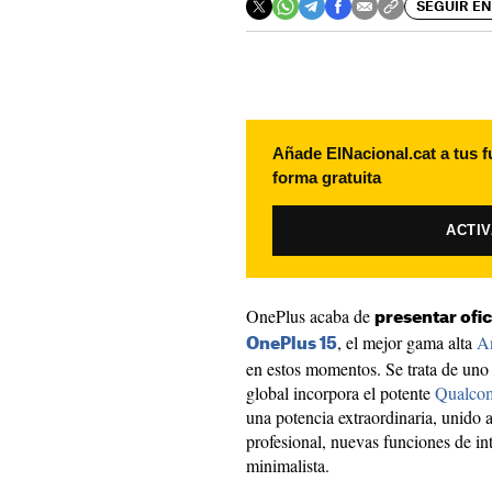
SEGUIR EN
Añade ElNacional.cat a tus f
forma gratuita
ACTI
OnePlus acaba de
presentar ofi
, el mejor gama alta
A
OnePlus 15
en estos momentos. Se trata de uno
global incorpora el potente
Qualcom
una potencia extraordinaria, unido 
profesional, nuevas funciones de int
minimalista.