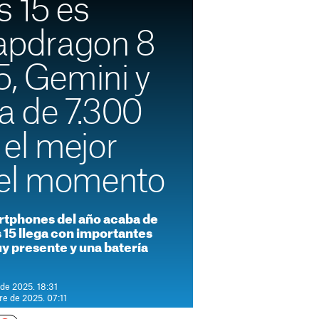
s 15 es
napdragon 8
5, Gemini y
a de 7.300
el mejor
del momento
rtphones del año acaba de
 15 llega con importantes
y presente y una batería
de 2025. 18:31
re de 2025. 07:11