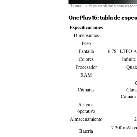
El OnePlus 15 ya es oficial y esto es to
OnePlus 15: tabla de espe
Especificaciones
Dimensiones
Peso
Pantalla
6,78″ LTPO A
Colores
Infinit
Procesador
Qualc
RAM
C
Cámaras
Cámar
Cámara t
Sistema
operativo
Almacenamiento
2
7.300 mAh co
Batería