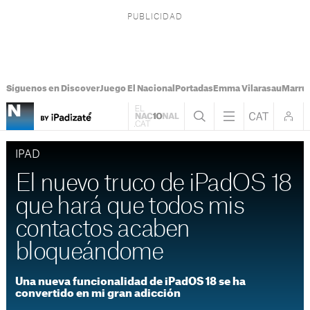
Síguenos en Discover
Juego El Nacional
Portadas
Emma Vilarasau
Marru
IPAD
El nuevo truco de iPadOS 18
que hará que todos mis
contactos acaben
bloqueándome
Una nueva funcionalidad de iPadOS 18 se ha
convertido en mi gran adicción