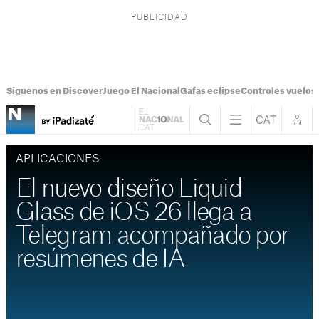
Síguenos en Discover
Juego El Nacional
Gafas eclipse
Controles vuelos I
APLICACIONES
El nuevo diseño Liquid
Glass de iOS 26 llega a
Telegram acompañado por
resúmenes de IA