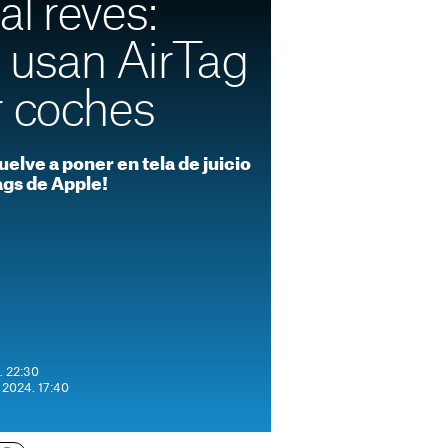
l revés:
s usan AirTag
r coches
elve a poner en tela de juicio
ags de Apple!
. 22:30
e 2024. 17:40