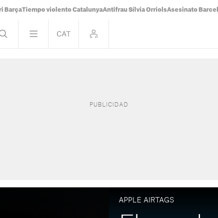
i Barça
Tiempo violento Catalunya
Antifrau Sílvia Orriols
Asesinato Barce
APPLE AIRTAGS