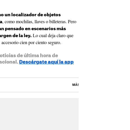
o un localizador de objetos
, como mochilas, llaves o billeteras. Pero
ía
han pensado en escenarios más
Lo cual deja claro que
argen de la ley.
accesorio cien por ciento seguro.
oticias de última hora de
acional.
Descárgate aquí la app
MÁS