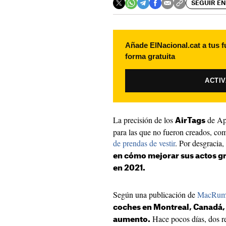
SEGUIR EN
Añade ElNacional.cat a tus f
forma gratuita
ACTI
La precisión de los
de App
AirTags
para las que no fueron creados, com
de prendas de vestir
. Por desgracia,
en cómo mejorar sus actos gr
en 2021.
Según una publicación de
MacRum
coches en Montreal, Canadá, 
Hace pocos días, dos r
aumento.