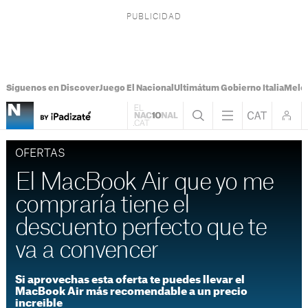
Síguenos en Discover
Juego El Nacional
Ultimátum Gobierno Italia
Melon
OFERTAS
El MacBook Air que yo me
compraría tiene el
descuento perfecto que te
va a convencer
Si aprovechas esta oferta te puedes llevar el
MacBook Air más recomendable a un precio
increible