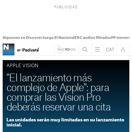
Síguenos en Discover
Juego El Nacional
ERC audios filtrados
PP menores
APPLE VISION
"El lanzamiento más
complejo de Apple": para
comprar las Vision Pro
deberás reservar una cita
Las unidades serán muy limitadas en su lanzamiento
inicial.