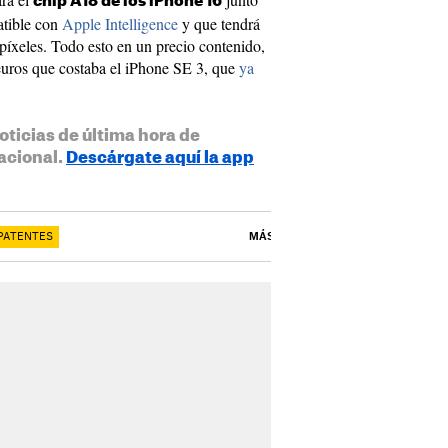
chip A18 de los iPhone 16
tible con
Apple Intelligence
y que tendrá
píxeles. Todo esto en un precio contenido,
euros que costaba el iPhone SE 3, que
ya
oticias de última hora de
acional.
Descárgate aquí la app
 PATENTES
MÁS