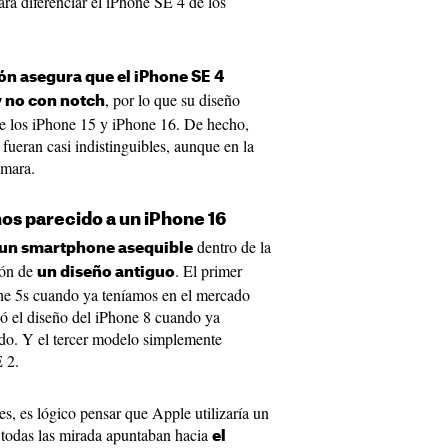
ra diferenciar el iPhone SE 4 de los
ión asegura que el iPhone SE 4
, por lo que su diseño
y no con notch
e los iPhone 15 y iPhone 16. De hecho,
 fueran casi indistinguibles, aunque en la
ámara.
os parecido a un iPhone 16
dentro de la
 un smartphone asequible
ión de
. El primer
un diseño antiguo
one 5s cuando ya teníamos en el mercado
zó el diseño del iPhone 8 cuando ya
do. Y el tercer modelo simplemente
 2.
s, es lógico pensar que Apple utilizaría un
 todas las mirada apuntaban hacia
el