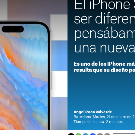
El iPhone
ser difere
pensábam
una nueva 
Es uno de los iPhone m
resulta que su diseño p
Ángel Roca Valverde
Barcelona. Martes, 21 de enero de 2
Tiempo de lectura: 2 minutos