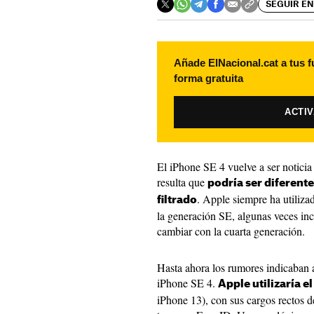
SEGUIR EN
Añade ElNacional.cat a tus f
forma gratuita
ACTI
El iPhone SE 4 vuelve a ser noticia
resulta que
podría ser diferente
. Apple siempre ha utiliza
filtrado
la generación SE, algunas veces in
cambiar con la cuarta generación.
Hasta ahora los rumores indicaban 
iPhone SE 4.
Apple utilizaría e
iPhone 13), con sus cargos rectos 