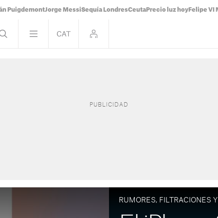
ián Puigdemont
Jorge Messi
Sequía Londres
Ceuta
Precio luz hoy
Felipe VI 
RUMORES, FILTRACIONES Y