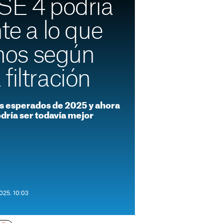
 SE 4 podría
nte a lo que
os según
filtración
ás esperados de 2025 y ahora
odría ser todavía mejor
025. 10:03