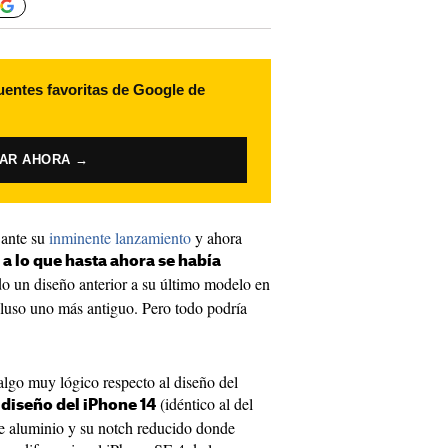
uentes favoritas de Google de
VAR AHORA →
 ante su
inminente lanzamiento
y ahora
 a lo que hasta ahora se había
do un diseño anterior a su último modelo en
cluso uno más antiguo. Pero todo podría
algo muy lógico respecto al diseño del
(idéntico al del
l diseño del iPhone 14
de aluminio y su notch reducido donde