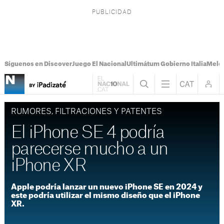
Síguenos en Discover
Juego El Nacional
Ultimátum Gobierno Italia
Melon
RUMORES, FILTRACIONES Y PATENTES
El iPhone SE 4 podría
parecerse mucho a un
iPhone XR
Apple podría lanzar un nuevo iPhone SE en 2024 y
este podría utilizar el mismo diseño que el iPhone
XR.