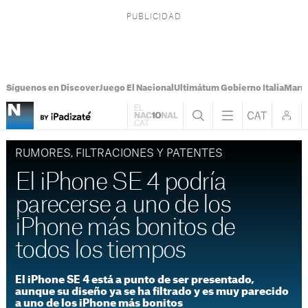
Síguenos en Discover
Juego El Nacional
Ultimátum Gobierno Italia
Marr
RUMORES, FILTRACIONES Y PATENTES
El iPhone SE 4 podría
parecerse a uno de los
iPhone más bonitos de
todos los tiempos
El iPhone SE 4 está a punto de ser presentado,
aunque su diseño ya se ha filtrado y es muy parecido
a uno de los iPhone más bonitos