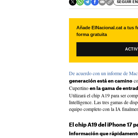
SEGUIR EN
Añade ElNacional.cat a tus f
forma gratuita
ACTI
De acuerdo con un informe de Mac
co
generación está en camino
Cupertino
en la gama de entra
Utilizará el chip A19 para ser comp
Intelligence. Las tres gamas de dis
equipo completo con la IA finalme
El chip A19 del iPhone 17 p
Información que rápidamente