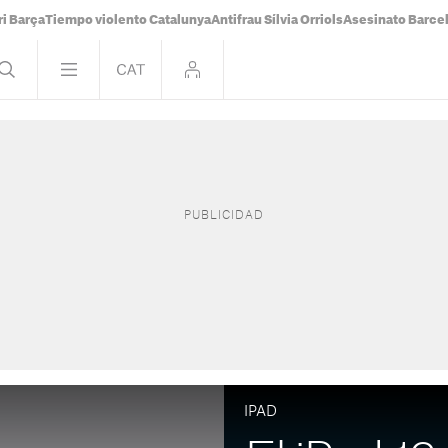
i Barça
Tiempo violento Catalunya
Antifrau Sílvia Orriols
Asesinato Barce
IPAD