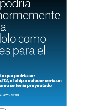
 podría
enormemente
ia
dolo como
es para el
to que podría ser
 12, el chip a colocar sería un
como se tenía proyectado
de 2025. 18:00