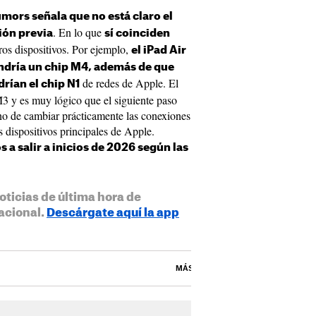
ors señala que no está claro el
. En lo que
ión previa
sí coinciden
ros dispositivos. Por ejemplo,
el iPad Air
endría un chip M4, además de que
de redes de Apple. El
drían el chip N1
 M3 y es muy lógico que el siguiente paso
no de cambiar prácticamente las conexiones
 dispositivos principales de Apple.
 a salir a inicios de 2026 según las
oticias de última hora de
acional.
Descárgate aquí la app
MÁS