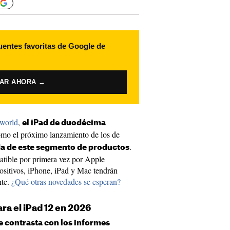
uentes favoritas de Google de
VAR AHORA →
world
,
el iPad de duodécima
mo el próximo lanzamiento de los de
.
da de este segmento de productos
atible por primera vez por Apple
positivos, iPhone, iPad y Mac tendrán
nte.
¿Qué otras novedades se esperan?
ara el iPad 12 en 2026
 contrasta con los informes