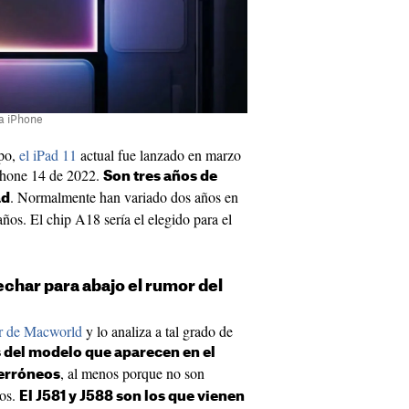
ma iPhone
mpo,
el iPad 11
actual fue lanzado en marzo
iPhone 14 de 2022.
Son tres años de
. Normalmente han variado dos años en
ad
ños. El chip A18 sería el elegido para el
echar para abajo el rumor del
r de Macworld
y lo analiza a tal grado de
del modelo que aparecen en el
, al menos porque no son
 erróneos
cos.
El J581 y J588 son los que vienen