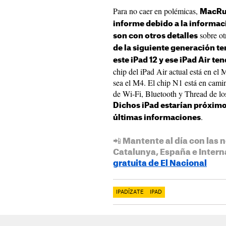
Para no caer en polémicas,
MacRum
informe debido a la informac
sobre ot
son con otros detalles
de la siguiente generación t
este iPad 12 y ese iPad Air ten
chip del iPad Air actual está en el
sea el M4. El chip N1 está en cami
de Wi-Fi, Bluetooth y Thread de los
Dichos iPad estarían próximos
.
últimas informaciones
📲 Mantente al día con las n
Catalunya, España e Intern
gratuita de El Nacional
IPADÍZATE
IPAD