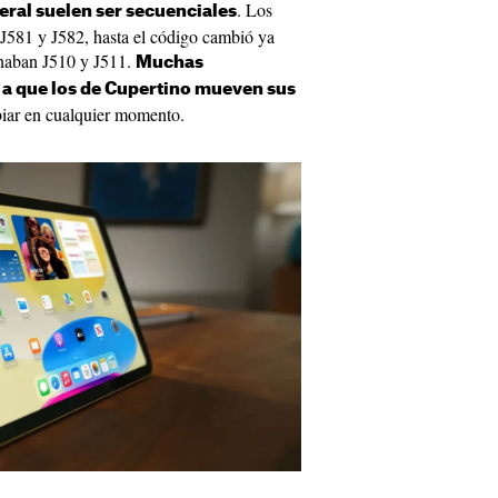
. Los
eral suelen ser secuenciales
 J581 y J582, hasta el código cambió ya
onaban J510 y J511.
Muchas
e a que los de Cupertino mueven sus
ar en cualquier momento.