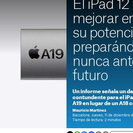
El iPad 12
mejorar 
su potenc
preparán
nunca ant
futuro
Un informe señala un da
contundente para el iPad
A19 en lugar de un A18 
Mauricio Martínez
Barcelona. Jueves, 11 de diciembre 
Tiempo de lectura: 2 minutos