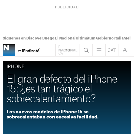
Síguenos en Discover
Juego El Nacional
Ultimátum Gobierno Italia
Melon
IPHONE
El gran defecto del iPhone
15: ¿es tan trágico el
sobrecalentamiento?
Los nuevos modelos de iPhone 15 se
sobrecalentaban con excesiva facilidad.