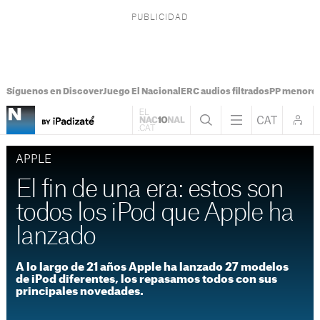
Síguenos en Discover
Juego El Nacional
ERC audios filtrados
PP menores
APPLE
El fin de una era: estos son
todos los iPod que Apple ha
lanzado
A lo largo de 21 años Apple ha lanzado 27 modelos
de iPod diferentes, los repasamos todos con sus
principales novedades.