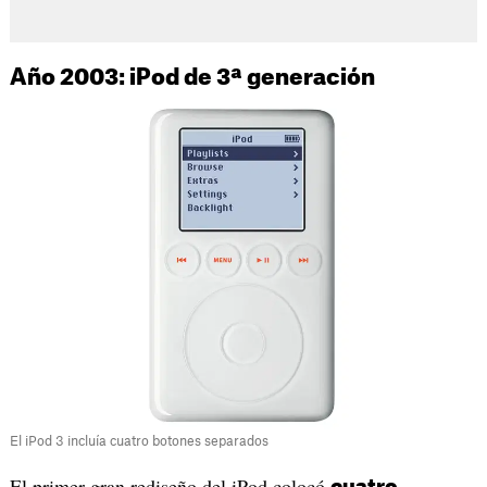
Año 2003: iPod de 3ª generación
El iPod 3 incluía cuatro botones separados
El primer gran rediseño del iPod colocó
cuatro