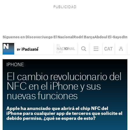
Síguenos en Discover
Juego El Nacional
Rodri Barça
Abdoul El-Sayed
Imá
IPHONE
El cambio revolucionario del
NFC en el iPhone y sus
nuevas funciones
Apple ha anunciado que abrirá el chip NFC del
iPhone para cualquier app de terceros que solicite el
debido permiso, ¿qué se espera de esto?