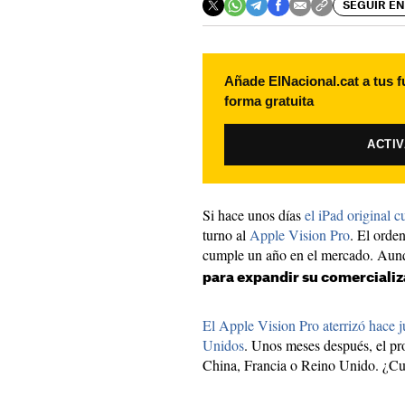
SEGUIR EN
Añade ElNacional.cat a tus f
forma gratuita
ACTI
Si hace unos días
el iPad original 
turno al
Apple Vision Pro
. El orde
cumple un año en el mercado. Aun
para expandir su comerciali
El Apple Vision Pro aterrizó hace j
Unidos
. Unos meses después, el pr
China, Francia o Reino Unido. ¿Cu