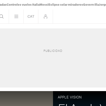
tadas
Controles vuelos Italia
Messi
Eclipse solar miradores
Govern Illa
Jorg
APPLE VISION