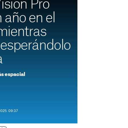
ision Pro
 año en el
mientras
esperándolo
a
s espacial
2025. 09:37