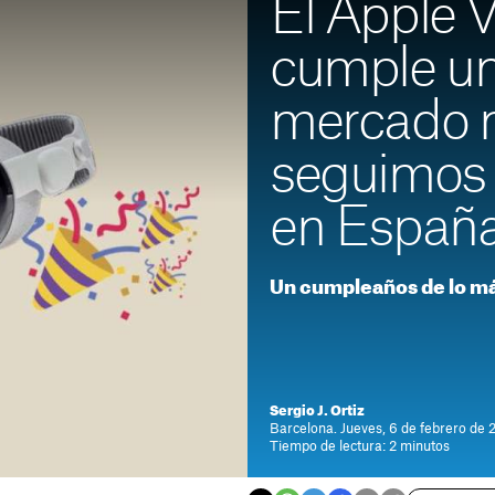
El Apple V
cumple un
mercado 
seguimos 
en Españ
Un cumpleaños de lo má
Sergio J. Ortiz
Barcelona. Jueves, 6 de febrero de 
Tiempo de lectura: 2 minutos