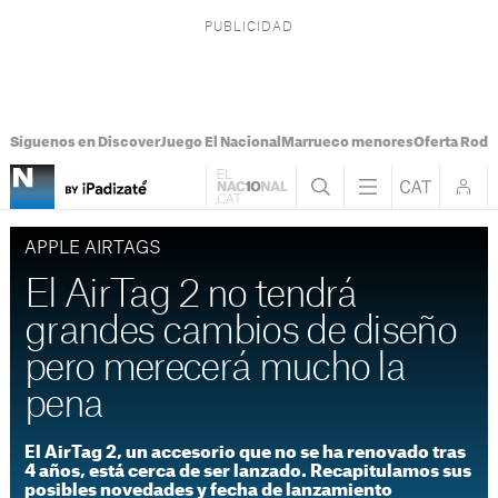
Síguenos en Discover
Juego El Nacional
Marrueco menores
Oferta Rodri
APPLE AIRTAGS
El AirTag 2 no tendrá
grandes cambios de diseño
pero merecerá mucho la
pena
El AirTag 2, un accesorio que no se ha renovado tras
4 años, está cerca de ser lanzado. Recapitulamos sus
posibles novedades y fecha de lanzamiento