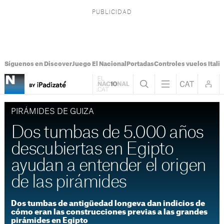
Síguenos en Discover
Juego El Nacional
Portadas
Controles vuelos Italia
PIRÁMIDES DE GUIZA
Dos tumbas de 5.000 años
descubiertas en Egipto
ayudan a entender el origen
de las pirámides
Dos tumbas de antigüedad longeva dan indicios de
cómo eran las construcciones previas a las grandes
pirámides en Egipto