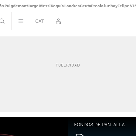
ián Puigdemont
Jorge Messi
Sequía Londres
Ceuta
Precio luz hoy
Felipe VI 
FONDOS DE PANTALLA