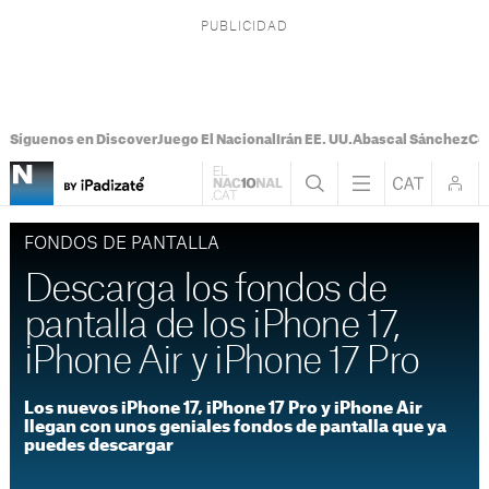
Síguenos en Discover
Juego El Nacional
Irán EE. UU.
Abascal Sánchez
Con
FONDOS DE PANTALLA
Descarga los fondos de
pantalla de los iPhone 17,
iPhone Air y iPhone 17 Pro
Los nuevos iPhone 17, iPhone 17 Pro y iPhone Air
llegan con unos geniales fondos de pantalla que ya
puedes descargar