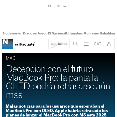
Síguenos en Discover
Juego El Nacional
Ultimátum Gobierno Italia
Marr
MAC
Decepción con el futuro
MacBook Pro: la pantalla
OLED podría retrasarse aún
más
Malas noticias para los usuarios que esperaban el
MacBook Pro con OLED. Apple habría retrasado los
planes de lanzar el MacBook Pro con M5 este 2025,