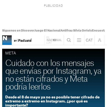
Síguenos en Discover
Juego El Nacional
Antifrau Sílvia Orriols
Encuesta 
META
Cuidado con los mensajes
que envías por Instagram, ya
no están cifrados y Meta
podría leerlos
Desde el 8 de mayo ya no es posible tener cifrado de
extremo a extremo en Instagram, ¿por qué es
importante?