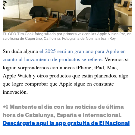
EL CEO Tim Cook fotografiado por primera vez con las Apple Vision Pro, en
su oficina de Cupertino, California. Fotografía de Norman Jean Roy
Sin duda alguna
el 2025 será un gran año para Apple en
cuanto al lanzamiento de productos se refiere
. Veremos si
logran sorprendernos con nuevos iPhone, iPad, Mac,
Apple Watch y otros productos que están planeados, algo
que logre comprobar que Apple sigue en constante
innovación.
📲 Mantente al día con las noticias de última
hora de Catalunya, España e Internacional.
Descárgate aquí la app gratuita de El Nacional