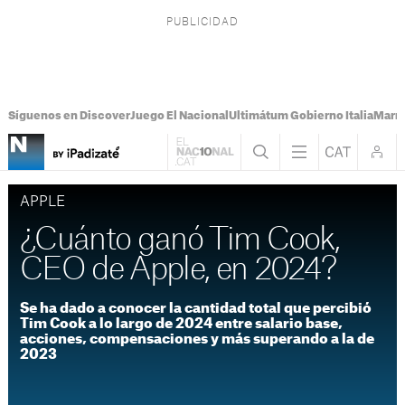
Síguenos en Discover
Juego El Nacional
Ultimátum Gobierno Italia
Marr
APPLE
¿Cuánto ganó Tim Cook,
CEO de Apple, en 2024?
Se ha dado a conocer la cantidad total que percibió
Tim Cook a lo largo de 2024 entre salario base,
acciones, compensaciones y más superando a la de
2023