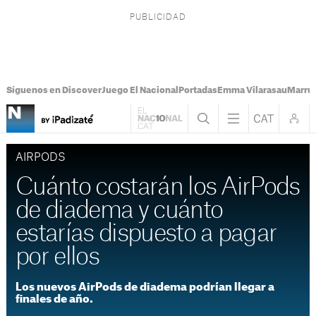
Síguenos en Discover
Juego El Nacional
Portadas
Emma Vilarasau
Marru
AIRPODS
Cuánto costarán los AirPods
de diadema y cuánto
estarías dispuesto a pagar
por ellos
Los nuevos AirPods de diadema podrían llegar a
finales de año.