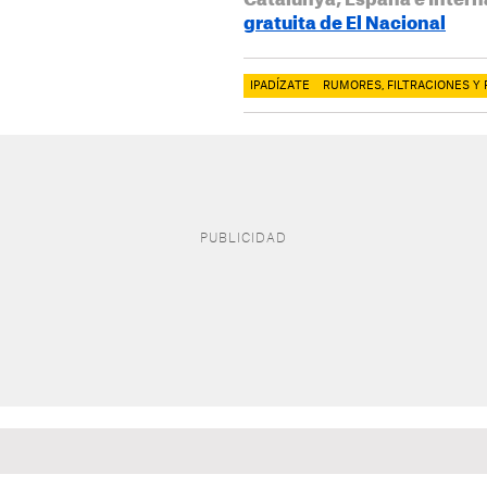
Catalunya, España e Intern
gratuita de El Nacional
IPADÍZATE
RUMORES, FILTRACIONES Y