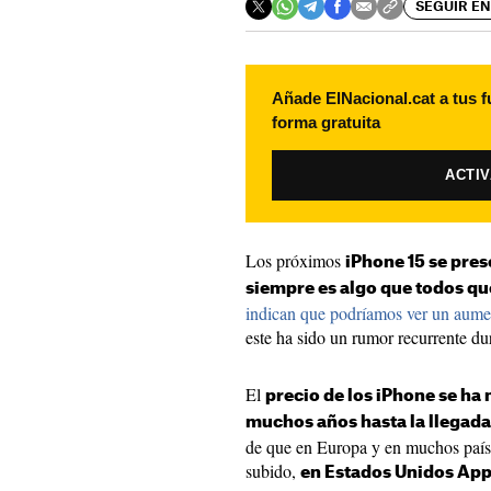
SEGUIR EN
Añade ElNacional.cat a tus f
forma gratuita
ACTI
Los próximos
iPhone 15 se pres
siempre es algo que todos q
indican que podríamos ver un aumen
este ha sido un rumor recurrente d
El
precio de los iPhone se h
muchos años hasta la llegada
de que en Europa y en muchos país
subido,
en Estados Unidos App