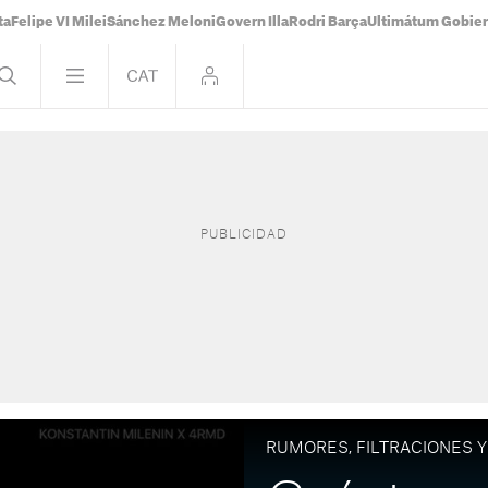
ta
Felipe VI Milei
Sánchez Meloni
Govern Illa
Rodri Barça
Ultimátum Gobiern
RUMORES, FILTRACIONES Y