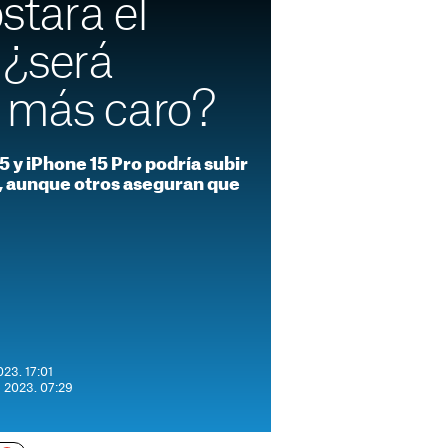
stará el
 ¿será
 más caro?
15 y iPhone 15 Pro podría subir
 aunque otros aseguran que
023. 17:01
e 2023. 07:29