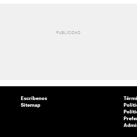
Escríbenos
Térmi
Sitemap
Polít
Polít
Prefe
Admin