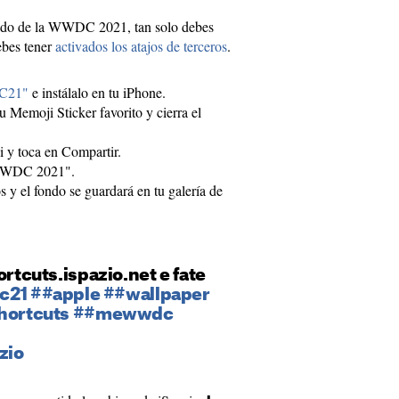
zado de la WWDC 2021, tan solo debes
ebes tener
activados los atajos de terceros
.
C21"
e instálalo en tu iPhone.
u Memoji Sticker favorito y cierra el
 y toca en Compartir.
eWWDC 2021".
s y el fondo se guardará en tu galería de
cuts.ispazio.net e fate
c21
##apple
##wallpaper
hortcuts
##mewwdc
zio