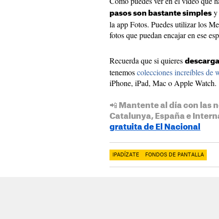
Como puedes ver en el vídeo que h
y 
pasos son bastante simples
la app Fotos. Puedes utilizar los M
fotos que puedan encajar en ese esp
Recuerda que si quieres
descarga
tenemos
colecciones increíbles de 
iPhone, iPad, Mac o Apple Watch.
📲 Mantente al día con las n
Catalunya, España e Intern
gratuita de El Nacional
IPADÍZATE
FONDOS DE PANTALLA