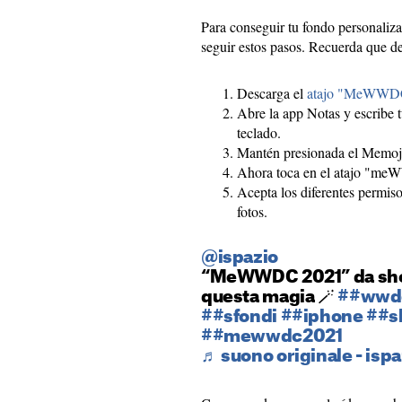
Para conseguir tu fondo personali
seguir estos pasos. Recuerda que d
Descarga el
atajo "MeWWD
Abre la app Notas y escribe t
teclado.
Mantén presionada el Memoji
Ahora toca en el atajo "m
Acepta los diferentes permiso
fotos.
@ispazio
“MeWWDC 2021” da short
questa magia 🪄
##wwd
##sfondi
##iphone
##s
##mewwdc2021
♬ suono originale - ispa