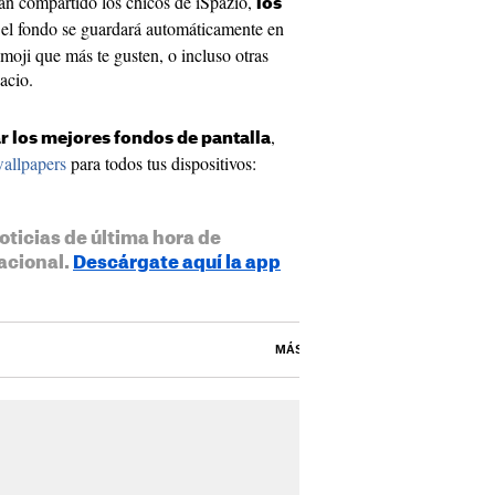
an compartido los chicos de iSpazio,
los
el fondo se guardará automáticamente en
emoji que más te gusten, o incluso otras
acio.
,
r los mejores fondos de pantalla
wallpapers
para todos tus dispositivos:
oticias de última hora de
acional.
Descárgate aquí la app
MÁS