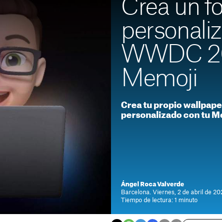
Crea un f
personaliz
WWDC 202
Memoji
Crea tu propio wallpap
personalizado con tu M
Ángel Roca Valverde
Barcelona. Viernes, 2 de abril de 20
Tiempo de lectura: 1 minuto