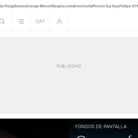
ián Puigdemont
Jorge Messi
Sequía Londres
Ceuta
Precio luz hoy
Felipe VI 
FONDOS DE PANTALLA