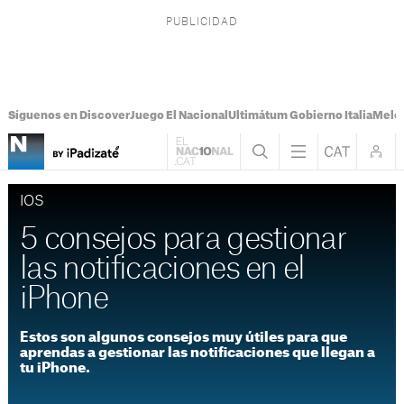
Síguenos en Discover
Juego El Nacional
Ultimátum Gobierno Italia
Melon
IOS
5 consejos para gestionar
las notificaciones en el
iPhone
Estos son algunos consejos muy útiles para que
aprendas a gestionar las notificaciones que llegan a
tu iPhone.