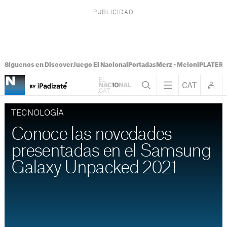
Síguenos en Discover
Juego El Nacional
Portadas
Merz - Meloni
PLATER T
TECNOLOGÍA
Conoce las novedades
presentadas en el Samsung
Galaxy Unpacked 2021