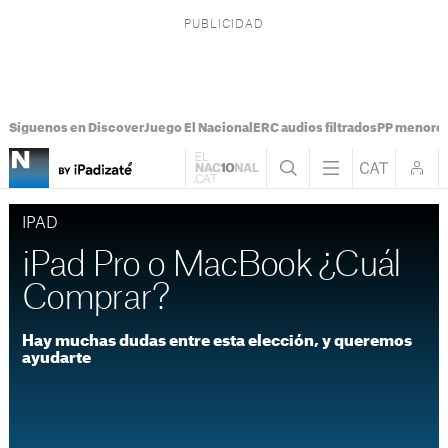
Síguenos en Discover
Juego El Nacional
ERC audios filtrados
PP menores
IPAD
iPad Pro o MacBook ¿Cuál
Comprar?
Hay muchas dudas entre esta elección, y queremos
ayudarte