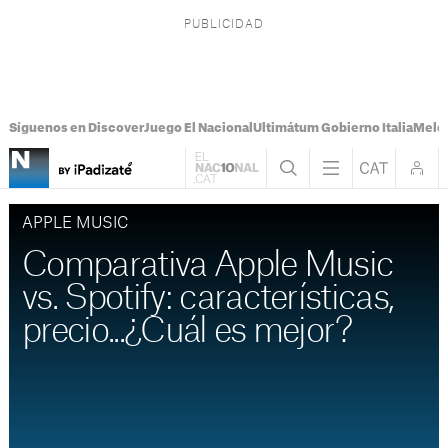
Síguenos en Discover
Juego El Nacional
Ultimátum Gobierno Italia
Melon
APPLE MUSIC
Comparativa Apple Music
vs. Spotify: características,
precio...¿Cuál es mejor?