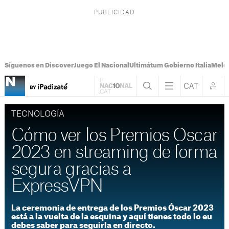
Síguenos en Discover
Juego El Nacional
Ultimátum Gobierno Italia
Melon
TECNOLOGÍA
Cómo ver los Premios Oscar
2023 en streaming de forma
segura gracias a
ExpressVPN
La ceremonia de entrega de los Premios Óscar 2023
está a la vuelta de la esquina y aquí tienes todo lo eu
debes saber para seguirla en directo.