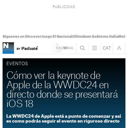
Síguenos en Discover
Juego El Nacional
Ultimátum Gobierno Italia
Melon
EVENTOS
Cómo ver la keynote de
Apple de la WWDC24 en
directo donde se presentará
iOS 18
La WWDC24 de Apple está a punto de comenzar y así
es como podrás seguir el evento en riguroso directo