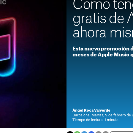
Cómo ten
gratis de
ahora mi
Esta nueva promoción d
meses de Apple Music g
Ángel Roca Valverde
Barcelona. Martes, 9 de febrero de 
Tiempo de lectura: 1 minuto