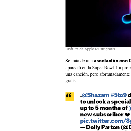
Disfruta de Apple Music gratis
Se trata de una
asociación con 
apareció en la Super Bowl. La pro
una canción, pero afortunadamente 
gratis.
.
@Shazam
#5to9
d
to unlock a special
up to 5 months of
new subscriber ❤
pic.twitter.com
— Dolly Parton (@