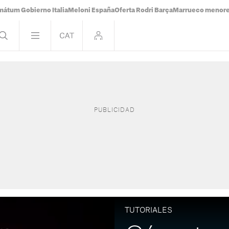
mátum Gobierno Italia
Meloni España
Oferta Rodri Barça
Marrueco menor
TUTORIALES