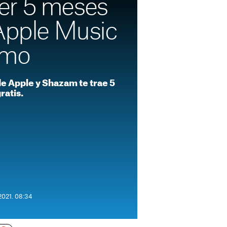
er 5 meses
 Apple Music
smo
e Apple y Shazam te trae 5
ratis.
2021. 08:34