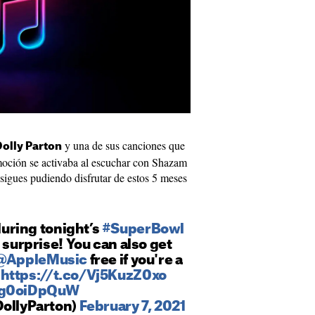
y una de sus canciones que
Dolly Parton
moción se activaba al escuchar con Shazam
sigues pudiendo disfrutar de estos 5 meses
uring tonight’s
#SuperBowl
 surprise! You can also get
@AppleMusic
free if you're a
️
https://t.co/Vj5KuzZ0xo
/8g0oiDpQuW
DollyParton)
February 7, 2021