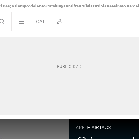
i Barça
Tiempo violento Catalunya
Antifrau Sílvia Orriols
Asesinato Barce
APPLE AIRTAGS