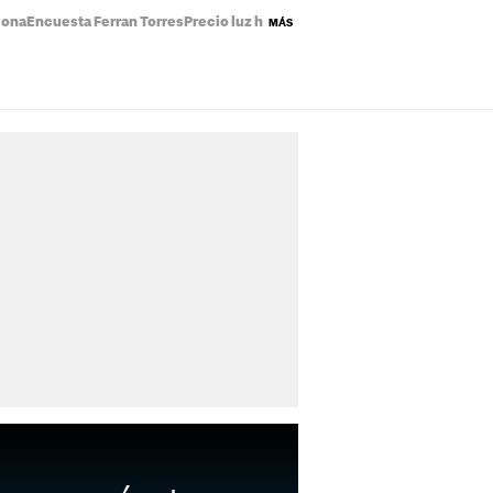
lona
Encuesta Ferran Torres
Precio luz hoy
Abdoul El-Sayed
Incendio piso
MÁS