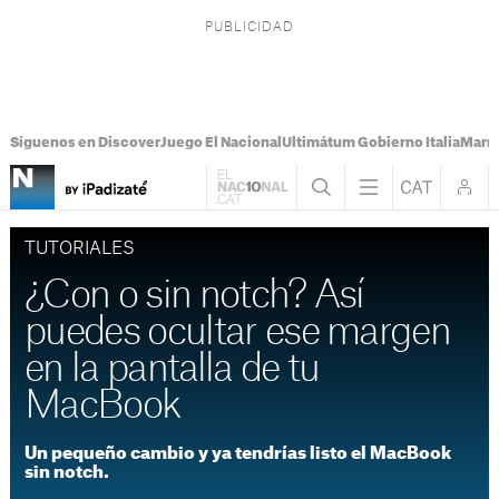
Síguenos en Discover
Juego El Nacional
Ultimátum Gobierno Italia
Marr
TUTORIALES
¿Con o sin notch? Así
puedes ocultar ese margen
en la pantalla de tu
MacBook
Un pequeño cambio y ya tendrías listo el MacBook
sin notch.