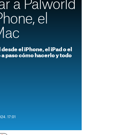
r a Palworld
Phone, el
 Mac
desde el iPhone, el iPad o el
 a paso cómo hacerlo y todo
24. 17:01