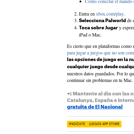
Cómo conectar el mando 
Entra en
xbox.com/play
.
de e
Selecciona Palworld
y espera
Toca sobre Jugar
iPad o Mac.
Es cierto que en plataformas com
para jugar a juegos que no son comp
las opciones de juego en la n
cualquier juego desde cualqu
nuestros datos guardados. Por lo qu
continuar sin problemas en tu Mac.
📲 Mantente al día con las n
Catalunya, España e Intern
gratuita de El Nacional
IPADÍZATE
JUEGOS APP STORE