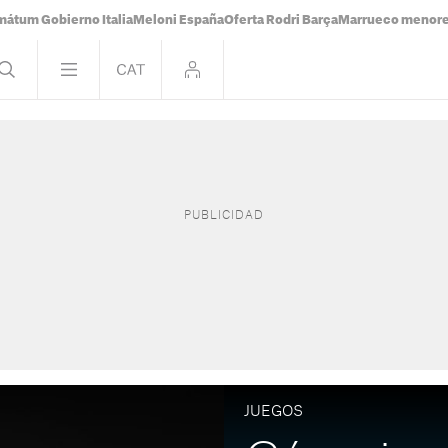
mátum Gobierno Italia
Meloni España
Oferta Rodri Barça
Marrueco menor
JUEGOS