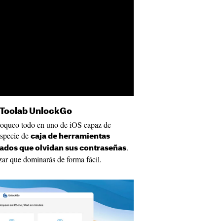
 iToolab UnlockGo
oqueo todo en uno de iOS capaz de
especie de
caja de herramientas
.
tados que olvidan sus contraseñas
zar que dominarás de forma fácil.