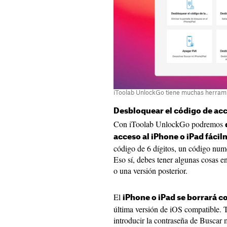
iToolab UnlockGo tiene muchas herram
Desbloquear el código de acc
Con iToolab UnlockGo podremos
acceso al iPhone o iPad fáci
código de 6 dígitos, un código num
Eso sí, debes tener algunas cosas en
o una versión posterior.
El
iPhone o iPad se borrará c
última versión de iOS compatible. 
introducir la contraseña de Buscar 