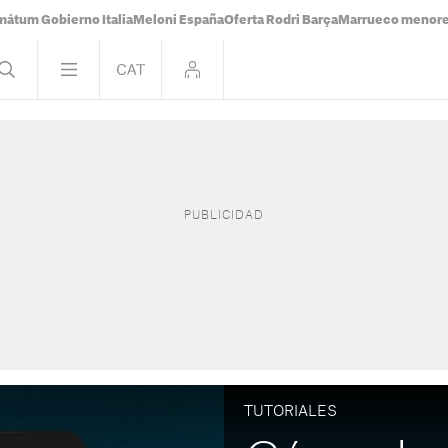
mátum Gobierno Italia
Meloni España
Oferta Rodri Barça
Marrueco menor
TUTORIALES