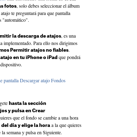
, solo debes seleccionar el álbum
as fotos
 atajo te preguntará para que pantalla
s "automático".
, es una
mitir la descarga de atajos
a implementado. Para ello nos dirigimos
.
mos Permitir atajos no fiables
que pondrá
atajo en tu iPhone o iPad
dispositivo.
e pantalla
Descargar atajo Fondos
ígete
hasta la sección
jos y pulsa en Crear
quieres que el fondo se cambie a una hora
a la que quieres
el día y elige la hora
e la semana y pulsa en Siguiente.