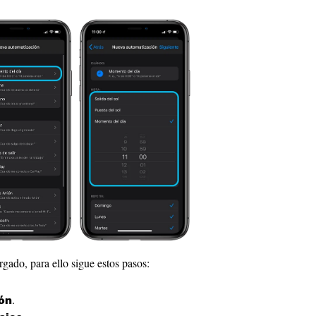
rgado, para ello sigue estos pasos:
.
ión