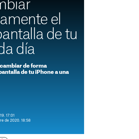
biar
amente el
antalla de tu
da día
s cambiar de forma
pantalla de tu iPhone a una
19. 17:01
re de 2020. 18:58