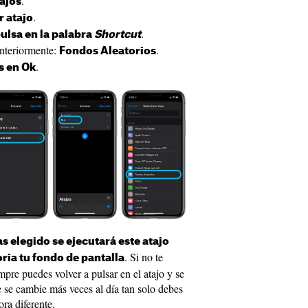
.
ajos
.
r atajo
.
ulsa en la palabra
Shortcut
anteriormente:
.
Fondos Aleatorios
.
s en Ok
as elegido se ejecutará este atajo
. Si no te
ria tu fondo de pantalla
mpre puedes volver a pulsar en el atajo y se
e se cambie más veces al día tan solo debes
ora diferente.