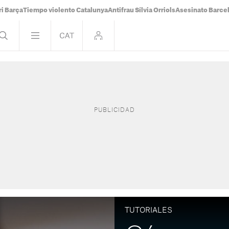
i Barça
Tiempo violento Catalunya
Antifrau Sílvia Orriols
Asesinato Barce
TUTORIALES