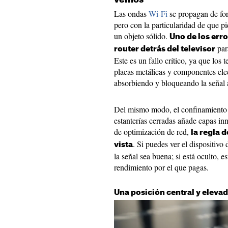
Las ondas
Wi-Fi
se propagan de for
pero con la particularidad de que p
un objeto sólido.
Uno de los err
par
router detrás del televisor
Este es un fallo crítico, ya que los
placas metálicas y componentes el
absorbiendo y bloqueando la señal an
Del mismo modo, el confinamiento 
estanterías cerradas añade capas in
de optimización de red,
la regla d
. Si puedes ver el dispositivo
vista
la señal sea buena; si está oculto, e
rendimiento por el que pagas.
Una posición central y eleva