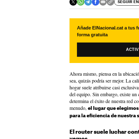
SEGUIR EN
Añade ElNacional.cat a tus f
forma gratuita
ACTI
Ahora mismo, piensa en la ubicación
sea, quizás podría ser mejor. La ca
hogar suele atribuirse casi exclusiva
del equipo. Sin embargo, existe un 
determina el éxito de nuestra red c
menudo,
el lugar que elegimos 
para la eficiencia de nuestra 
El router suele luchar con
vemos