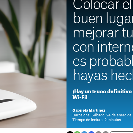
Colocar el
buen luga
mejorar tu
con intern
es probabl
hayas hec
¡Hay un truco definitivo
Wi-Fi!
Gabriela Martínez
Barcelona. Sábado, 24 de enero de 
Tiempo de lectura: 2 minutos