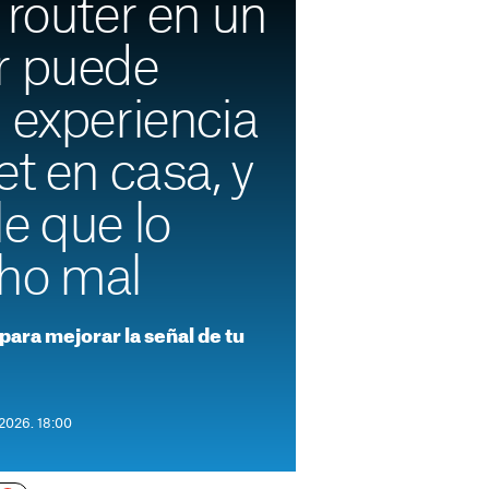
 router en un
r puede
 experiencia
et en casa, y
e que lo
ho mal
 para mejorar la señal de tu
2026. 18:00