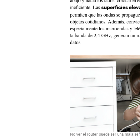
abajo y hacia los lados, colocar el e
ineficiente. Las
superficies ele
permiten que las ondas se propague
objetos cotidianos. Además, convien
especialmente los microondas y tel
la banda de 2,4 GHz, generan un ru
datos.
No ver el router puede ser una mala se