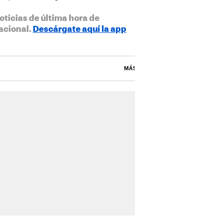
oticias de última hora de
acional.
Descárgate aquí la app
MÁS