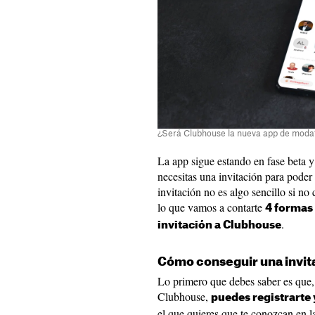
¿Será Clubhouse la nueva app de moda
La app sigue estando en fase beta 
necesitas una invitación para poder
invitación no es algo sencillo si n
lo que vamos a contarte
4 formas
.
invitación a Clubhouse
Cómo conseguir una invit
Lo primero que debes saber es que,
Clubhouse,
puedes registrarte 
el que quieres que te conozcan en l