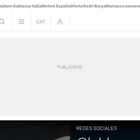
mátum Gobierno Italia
Meloni España
Oferta Rodri Barça
Marrueco menor
REDES SOCIALES