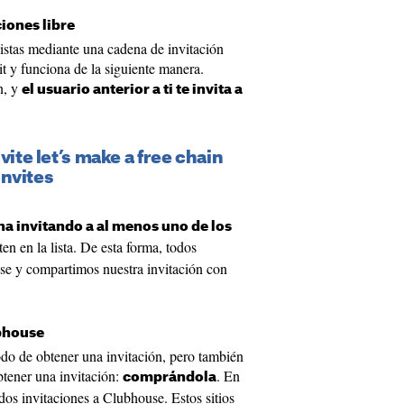
iones libre
istas mediante una cadena de invitación
it y funciona de la siguiente manera.
n, y
el usuario anterior a ti te invita a
vite let’s make a free chain
nvites
na invitando a al menos uno de los
n en la lista. De esta forma, todos
se y compartimos nuestra invitación con
bhouse
do de obtener una invitación, pero también
tener una invitación:
. En
comprándola
 dos invitaciones a Clubhouse. Estos sitios