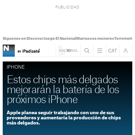
Síguenos en Discover
Juego El Nacional
Marruecos menores
Terremoto
IPHONE
Estos chips más delgados
mejorarán la batería de los
próximos iPhone
Apple planea seguir trabajando con uno de sus
proveedores y aumentaría la producción de chips
más delgados.