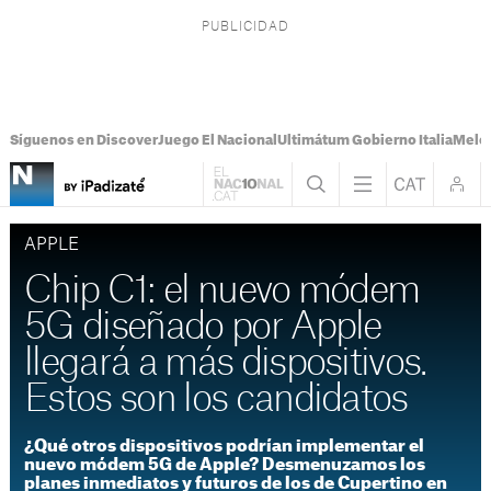
Síguenos en Discover
Juego El Nacional
Ultimátum Gobierno Italia
Melon
APPLE
Chip C1: el nuevo módem
5G diseñado por Apple
llegará a más dispositivos.
Estos son los candidatos
¿Qué otros dispositivos podrían implementar el
nuevo módem 5G de Apple? Desmenuzamos los
planes inmediatos y futuros de los de Cupertino en