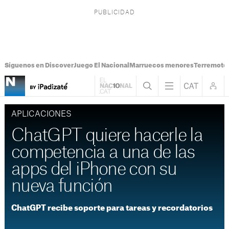
Síguenos en Discover
Juego El Nacional
Marruecos menores
Terremoto
APLICACIONES
ChatGPT quiere hacerle la
competencia a una de las
apps del iPhone con su
nueva función
ChatGPT recibe soporte para tareas y recordatorios