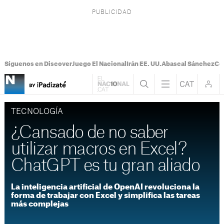
Síguenos en Discover
Juego El Nacional
Irán EE. UU.
Abascal Sánchez
Con
TECNOLOGÍA
¿Cansado de no saber
utilizar macros en Excel?
ChatGPT es tu gran aliado
La inteligencia artificial de OpenAI revoluciona la
forma de trabajar con Excel y simplifica las tareas
más complejas