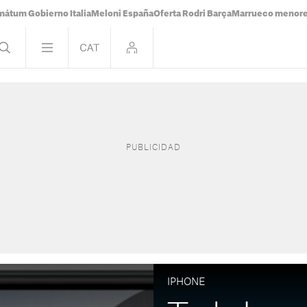
mátum Gobierno Italia
Meloni España
Oferta Rodri Barça
Marrueco menor
IPHONE