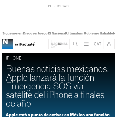
Síguenos en Discover
Juego El Nacional
Ultimátum Gobierno Italia
Melon
IPHONE
Buenas noticias mexicanos:
Apple lanzará la función
Emergencia SOS vía
satélite del iPhone a finales
de año
Apple está a punto de activar en México una función