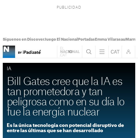
Síguenos en Discover
Juego El Nacional
Portadas
Emma Vilarasau
Marru
IA
Bill Gates cree que la IA es
tan prometedora y tan
peligrosa como en su día lo
fue la energía nuclear
Es la única tecnología con potencial disruptivo de
entre las últimas que se han desarrollado