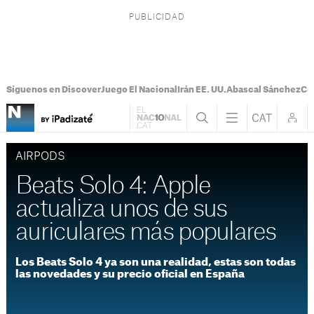
Síguenos en Discover
Juego El Nacional
Irán EE. UU.
Abascal Sánchez
Con
AIRPODS
Beats Solo 4: Apple
actualiza unos de sus
auriculares más populares
Los Beats Solo 4 ya son una realidad, estas son todas
las novedades y su precio oficial en España