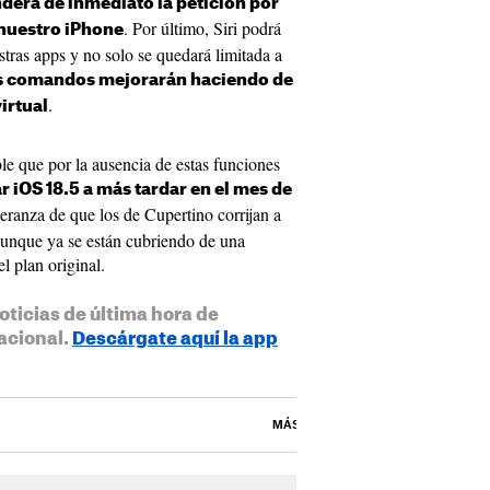
nderá de inmediato la petición por
. Por último, Siri podrá
 nuestro iPhone
stras apps y no solo se quedará limitada a
s comandos mejorarán haciendo de
.
irtual
ble que por la ausencia de estas funciones
 iOS 18.5 a más tardar en el mes de
ranza de que los de Cupertino corrijan a
unque ya se están cubriendo de una
l plan original.
oticias de última hora de
acional.
Descárgate aquí la app
MÁS