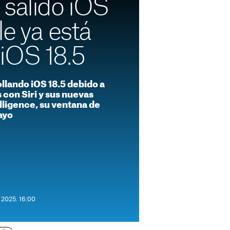
 salido iOS
le ya está
iOS 18.5
llando iOS 18.5 debido a
con Siri y sus nuevas
lligence, su ventana de
ayo
 2025. 16:00