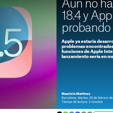
Aún no ha
18.4 y App
probando 
Apple ya estaría desarro
problemas encontrados 
funciones de Apple Inte
lanzamiento sería en m
Mauricio Martínez
Barcelona. Martes, 25 de febrero de
Tiempo de lectura: 2 minutos