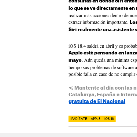
consultas en donde Siri ente
lo que se ve directamente en
realizar más acciones dentro de nue
extraer información importante.
Lo
Siri realmente una asistente v
iOS 18.4 saldrá en abril y es proba
Apple esté pensando en lanzar
. Aún queda una mínima espe
mayo
tiempo sus problemas de software a
posible falla en caso de no cumplir e
📲 Mantente al día con las n
Catalunya, España e Intern
gratuita de El Nacional
IPADÍZATE
APPLE
IOS 18