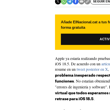
SEGUIR EN
Añade ElNacional.cat a tus f
forma gratuita
ACTI
Apple ya estaría realizando pruebas
iOS 18.5. De acuerdo con un
artíc
resume en un
tweet posterior en X
,
problema inesperado respecto
. No estarían obteniend
funciones
"errores de ingeniería y software"
virtual que todos esperamos no
.
retrase para iOS 18.5