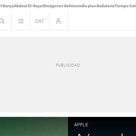
i Barça
Abdoul El-Sayed
Imágenes Sol
Incendio piso Badalona
Tiempo Cat
APPLE